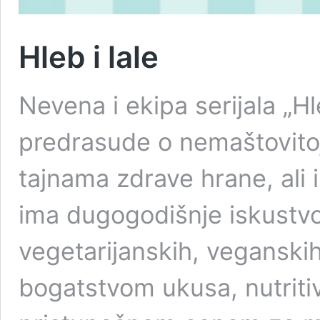
Hleb i lale
Nevena i ekipa serijala „Hl
predrasude o nemaštovitoj 
tajnama zdrave hrane, ali i
ima dugogodišnje iskustvo
vegetarijanskih, veganskih 
bogatstvom ukusa, nutriti