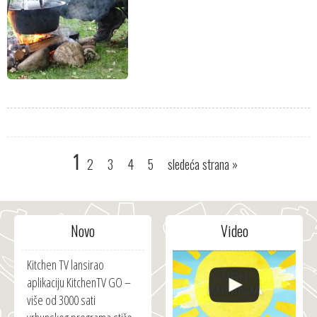
1
2
3
4
5
sledeća strana
»
Novo
Video
Kitchen TV lansirao
aplikaciju KitchenTV GO –
više od 3000 sati