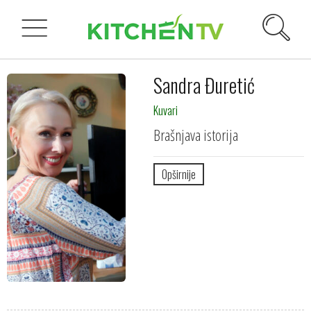
Sandra Đuretić
Kuvari
Brašnjava istorija
Opširnije