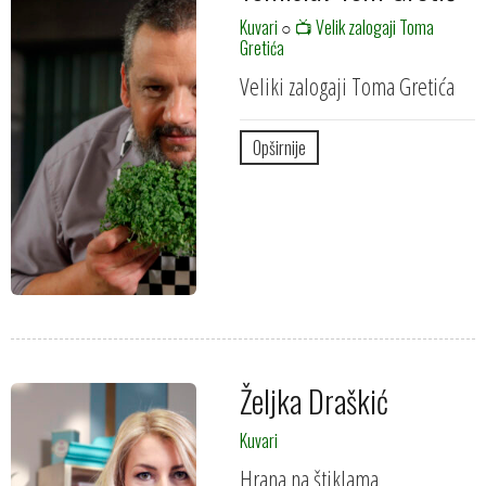
Kuvari
○
📺 Velik zalogaji Toma
Gretića
Veliki zalogaji Toma Gretića
Opširnije
Željka Draškić
Kuvari
Hrana na štiklama